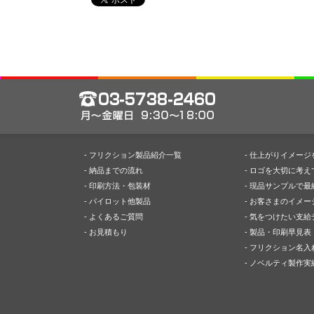
- フリクション製品紹介一覧
- 仕上がりイメー
- 納品までの流れ
- ロゴを大切に考え
- 印刷方法・包装材
- 現品サンプルで最
- パイロット他製品
- お客さまのイメ
- よくあるご質問
- 気をつけたい支
- お見積もり
- 製品・印刷早見表
- フリクション名入
- ノベルティ製作実