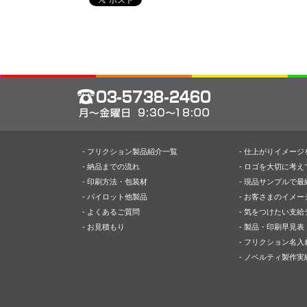
- フリクション製品紹介一覧
- 仕上がりイメー
- 納品までの流れ
- ロゴを大切に考え
- 印刷方法・包装材
- 現品サンプルで最
- パイロット他製品
- お客さまのイメ
- よくあるご質問
- 気をつけたい支
- お見積もり
- 製品・印刷早見表
- フリクション名入
- ノベルティ製作実