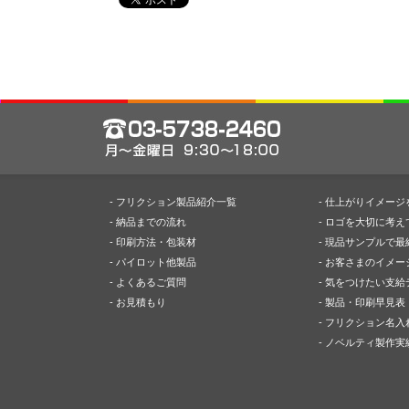
- フリクション製品紹介一覧
- 仕上がりイメー
- 納品までの流れ
- ロゴを大切に考え
- 印刷方法・包装材
- 現品サンプルで最
- パイロット他製品
- お客さまのイメ
- よくあるご質問
- 気をつけたい支
- お見積もり
- 製品・印刷早見表
- フリクション名入
- ノベルティ製作実