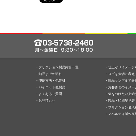
- フリクション製品紹介一覧
- 仕上がりイメー
- 納品までの流れ
- ロゴを大切に考え
- 印刷方法・包装材
- 現品サンプルで最
- パイロット他製品
- お客さまのイメ
- よくあるご質問
- 気をつけたい支
- お見積もり
- 製品・印刷早見表
- フリクション名入
- ノベルティ製作実