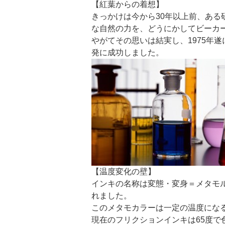
【紅葉からの着想】
きっかけは今から30年以上前、あ
な自然の力を、どうにかしてビーカ
やがてその思いは結実し、1975年
発に成功しました。
【温度変化の壁】
インキの名称は変態・変身＝メタモ
れました。
このメタモカラーは一定の温度にな
現在のフリクションインキは65度で