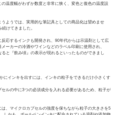
この温度幅がわずか数度と非常に狭く、変色と復色の温度設
まうようでは、実用的な筆記具としての商品化は望めませ
み続けてきました。
に反応するインクも開発され、90年代からは示温剤として広
料メーカーの冷酒やワインなどのラベル印刷に使用され、
になると『飲み頃』の表示が現れるといったものができまし
らかにインキを出すには、インキの粒子をできるだけ小さくす
プセルの中に3つの必須成分を入れる必要があるため、粒子が
には、マイクロカプセルの強度を保ちながら粒子の大きさを5
た。しかも、ボールペンインキに配合されている溶剤や添加物