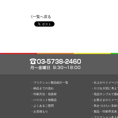
《一覧へ戻る
- フリクション製品紹介一覧
- 仕上がりイメー
- 納品までの流れ
- ロゴを大切に考え
- 印刷方法・包装材
- 現品サンプルで最
- パイロット他製品
- お客さまのイメ
- よくあるご質問
- 気をつけたい支
- お見積もり
- 製品・印刷早見表
- フリクション名入